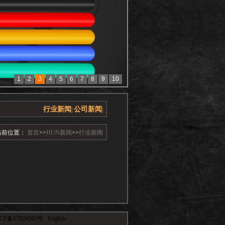
1
2
3
4
5
6
7
8
9
10
行业新闻
公司新闻
|
|
当前位置：
首页
>>
HUN新闻
>>
行业新闻
CP备17024592号
English