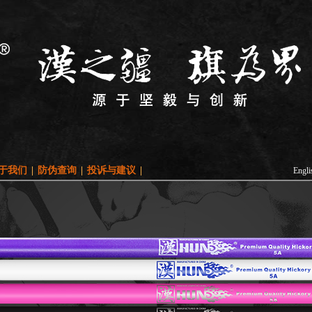
于我们
|
防伪查询
|
投诉与建议
|
Engli
里设置宽度
这里设置宽度
这里设置宽度
这里设置宽度
这里设置宽度
这里设置宽度
这