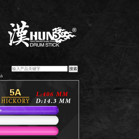
搜索
sh
里设置宽度