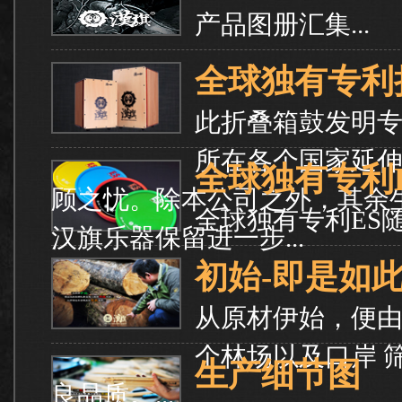
产品图册汇集...
全球独有专利
此折叠箱鼓发明
所在各个国家延伸
全球独有专利
顾之忧。除本公司之外，其余
全球独有专利ES随
汉旗乐器保留进一步...
初始-即是如此...
从原材伊始，便
个林场以及口岸 
生产细节图
良品质。...